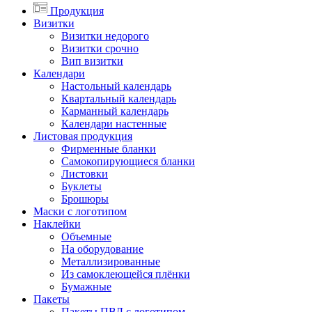
Продукция
Визитки
Визитки недорого
Визитки срочно
Вип визитки
Календари
Настольный календарь
Квартальный календарь
Карманный календарь
Календари настенные
Листовая продукция
Фирменные бланки
Самокопирующиеся бланки
Листовки
Буклеты
Брошюры
Маски с логотипом
Наклейки
Объемные
На оборудование
Металлизированные
Из самоклеющейся плёнки
Бумажные
Пакеты
Пакеты ПВД с логотипом