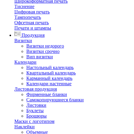
Широкоформатная печать
Тиснение
Цифровая печать
Тампопечать
Офсетная печать
Печати и штампы
Продукция
Визитки
Визитки недорого
Визитки срочно
Вип визитки
Календари
Настольный календарь
Квартальный календарь
Карманный календарь
Календари настенные
Листовая продукция
Фирменные бланки
Самокопирующиеся бланки
Листовки
Буклеты
Брошюры
Маски с логотипом
Наклейки
Объемные