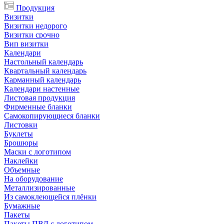
Продукция
Визитки
Визитки недорого
Визитки срочно
Вип визитки
Календари
Настольный календарь
Квартальный календарь
Карманный календарь
Календари настенные
Листовая продукция
Фирменные бланки
Самокопирующиеся бланки
Листовки
Буклеты
Брошюры
Маски с логотипом
Наклейки
Объемные
На оборудование
Металлизированные
Из самоклеющейся плёнки
Бумажные
Пакеты
Пакеты ПВД с логотипом