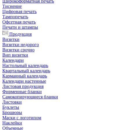
Широкоформатная печать
Тиснение
Цифровая печать
Тампопечать
Офсетная печать
Печати и штампы
Продукция
Визитки
Визитки недорого
Визитки срочно
Вип визитки
Календари
Настольный календарь
Квартальный календарь
Карманный календарь
Календари настенные
Листовая продукция
Фирменные бланки
Самокопирующиеся бланки
Листовки
Буклеты
Брошюры
Маски с логотипом
Наклейки
Объемные