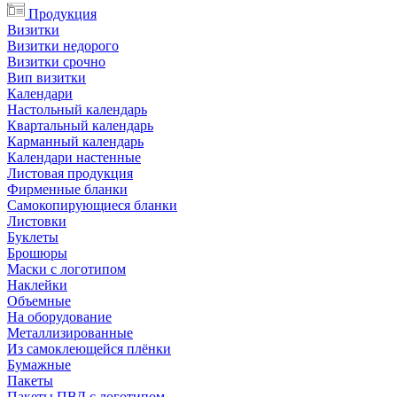
Продукция
Визитки
Визитки недорого
Визитки срочно
Вип визитки
Календари
Настольный календарь
Квартальный календарь
Карманный календарь
Календари настенные
Листовая продукция
Фирменные бланки
Самокопирующиеся бланки
Листовки
Буклеты
Брошюры
Маски с логотипом
Наклейки
Объемные
На оборудование
Металлизированные
Из самоклеющейся плёнки
Бумажные
Пакеты
Пакеты ПВД с логотипом