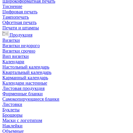
Широкоформатная печать
Тиснение
Цифровая печать
Тампопечать
Офсетная печать
Печати и штампы
Продукция
Визитки
Визитки недорого
Визитки срочно
Вип визитки
Календари
Настольный календарь
Квартальный календарь
Карманный календарь
Календари настенные
Листовая продукция
Фирменные бланки
Самокопирующиеся бланки
Листовки
Буклеты
Брошюры
Маски с логотипом
Наклейки
Объемные