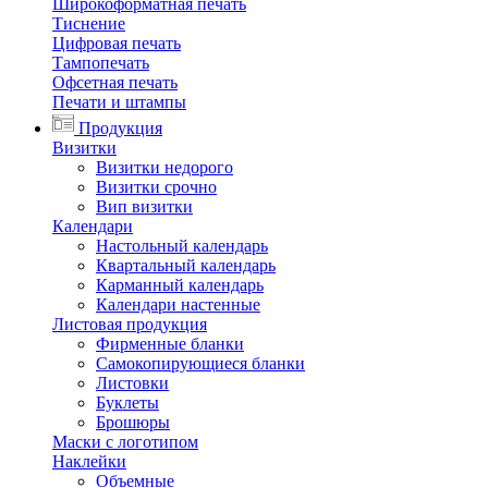
Широкоформатная печать
Тиснение
Цифровая печать
Тампопечать
Офсетная печать
Печати и штампы
Продукция
Визитки
Визитки недорого
Визитки срочно
Вип визитки
Календари
Настольный календарь
Квартальный календарь
Карманный календарь
Календари настенные
Листовая продукция
Фирменные бланки
Самокопирующиеся бланки
Листовки
Буклеты
Брошюры
Маски с логотипом
Наклейки
Объемные