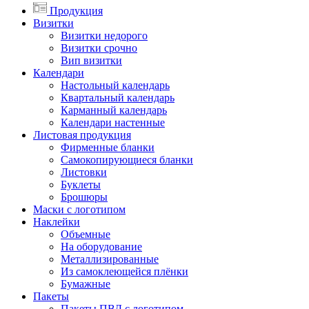
Продукция
Визитки
Визитки недорого
Визитки срочно
Вип визитки
Календари
Настольный календарь
Квартальный календарь
Карманный календарь
Календари настенные
Листовая продукция
Фирменные бланки
Самокопирующиеся бланки
Листовки
Буклеты
Брошюры
Маски с логотипом
Наклейки
Объемные
На оборудование
Металлизированные
Из самоклеющейся плёнки
Бумажные
Пакеты
Пакеты ПВД с логотипом