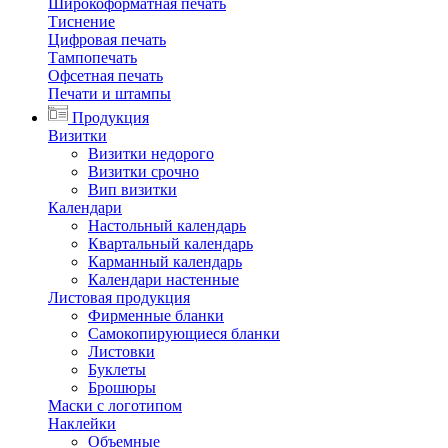
Широкоформатная печать
Тиснение
Цифровая печать
Тампопечать
Офсетная печать
Печати и штампы
Продукция
Визитки
Визитки недорого
Визитки срочно
Вип визитки
Календари
Настольный календарь
Квартальный календарь
Карманный календарь
Календари настенные
Листовая продукция
Фирменные бланки
Самокопирующиеся бланки
Листовки
Буклеты
Брошюры
Маски с логотипом
Наклейки
Объемные