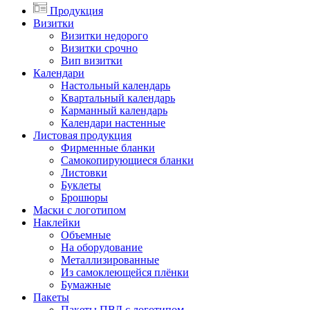
Продукция
Визитки
Визитки недорого
Визитки срочно
Вип визитки
Календари
Настольный календарь
Квартальный календарь
Карманный календарь
Календари настенные
Листовая продукция
Фирменные бланки
Самокопирующиеся бланки
Листовки
Буклеты
Брошюры
Маски с логотипом
Наклейки
Объемные
На оборудование
Металлизированные
Из самоклеющейся плёнки
Бумажные
Пакеты
Пакеты ПВД с логотипом