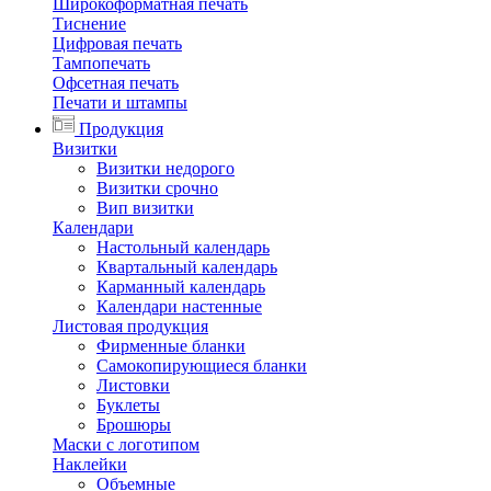
Широкоформатная печать
Тиснение
Цифровая печать
Тампопечать
Офсетная печать
Печати и штампы
Продукция
Визитки
Визитки недорого
Визитки срочно
Вип визитки
Календари
Настольный календарь
Квартальный календарь
Карманный календарь
Календари настенные
Листовая продукция
Фирменные бланки
Самокопирующиеся бланки
Листовки
Буклеты
Брошюры
Маски с логотипом
Наклейки
Объемные