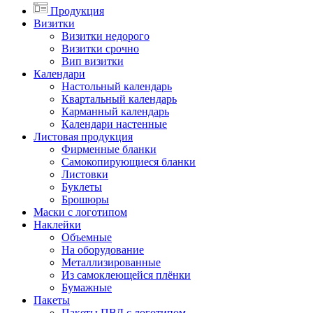
Продукция
Визитки
Визитки недорого
Визитки срочно
Вип визитки
Календари
Настольный календарь
Квартальный календарь
Карманный календарь
Календари настенные
Листовая продукция
Фирменные бланки
Самокопирующиеся бланки
Листовки
Буклеты
Брошюры
Маски с логотипом
Наклейки
Объемные
На оборудование
Металлизированные
Из самоклеющейся плёнки
Бумажные
Пакеты
Пакеты ПВД с логотипом