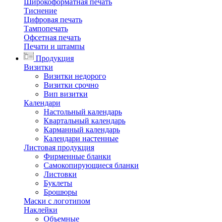
Широкоформатная печать
Тиснение
Цифровая печать
Тампопечать
Офсетная печать
Печати и штампы
Продукция
Визитки
Визитки недорого
Визитки срочно
Вип визитки
Календари
Настольный календарь
Квартальный календарь
Карманный календарь
Календари настенные
Листовая продукция
Фирменные бланки
Самокопирующиеся бланки
Листовки
Буклеты
Брошюры
Маски с логотипом
Наклейки
Объемные