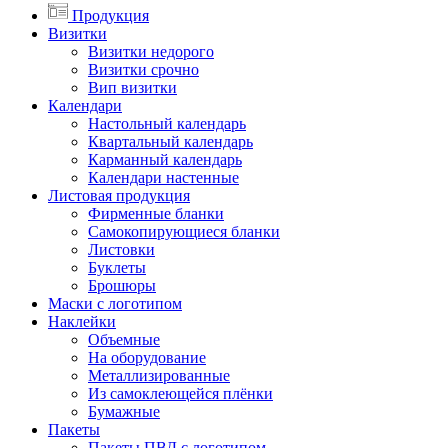
Продукция
Визитки
Визитки недорого
Визитки срочно
Вип визитки
Календари
Настольный календарь
Квартальный календарь
Карманный календарь
Календари настенные
Листовая продукция
Фирменные бланки
Самокопирующиеся бланки
Листовки
Буклеты
Брошюры
Маски с логотипом
Наклейки
Объемные
На оборудование
Металлизированные
Из самоклеющейся плёнки
Бумажные
Пакеты
Пакеты ПВД с логотипом