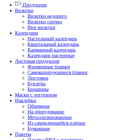
Продукция
Визитки
Визитки недорого
Визитки срочно
Вип визитки
Календари
Настольный календарь
Квартальный календарь
Карманный календарь
Календари настенные
Листовая продукция
Фирменные бланки
Самокопирующиеся бланки
Листовки
Буклеты
Брошюры
Маски с логотипом
Наклейки
Объемные
На оборудование
Металлизированные
Из самоклеющейся плёнки
Бумажные
Пакеты
Пакеты ПВД с логотипом