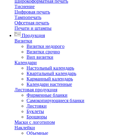
Широкоформатная печать
Тиснение
Цифровая печать
Тампопечать
Офсетная печать
Печати и штампы
Продукция
Визитки
Визитки недорого
Визитки срочно
Вип визитки
Календари
Настольный календарь
Квартальный календарь
Карманный календарь
Календари настенные
Листовая продукция
Фирменные бланки
Самокопирующиеся бланки
Листовки
Буклеты
Брошюры
Маски с логотипом
Наклейки
Объемные