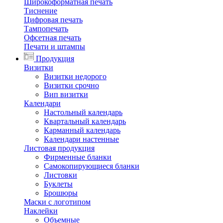
Широкоформатная печать
Тиснение
Цифровая печать
Тампопечать
Офсетная печать
Печати и штампы
Продукция
Визитки
Визитки недорого
Визитки срочно
Вип визитки
Календари
Настольный календарь
Квартальный календарь
Карманный календарь
Календари настенные
Листовая продукция
Фирменные бланки
Самокопирующиеся бланки
Листовки
Буклеты
Брошюры
Маски с логотипом
Наклейки
Объемные