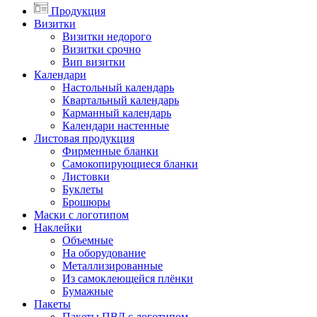
Продукция
Визитки
Визитки недорого
Визитки срочно
Вип визитки
Календари
Настольный календарь
Квартальный календарь
Карманный календарь
Календари настенные
Листовая продукция
Фирменные бланки
Самокопирующиеся бланки
Листовки
Буклеты
Брошюры
Маски с логотипом
Наклейки
Объемные
На оборудование
Металлизированные
Из самоклеющейся плёнки
Бумажные
Пакеты
Пакеты ПВД с логотипом