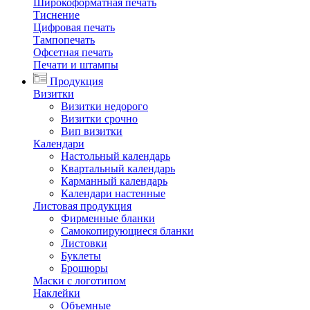
Широкоформатная печать
Тиснение
Цифровая печать
Тампопечать
Офсетная печать
Печати и штампы
Продукция
Визитки
Визитки недорого
Визитки срочно
Вип визитки
Календари
Настольный календарь
Квартальный календарь
Карманный календарь
Календари настенные
Листовая продукция
Фирменные бланки
Самокопирующиеся бланки
Листовки
Буклеты
Брошюры
Маски с логотипом
Наклейки
Объемные