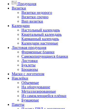
Продукция
Визитки
Визитки недорого
Визитки срочно
Вип визитки
Календари
Настольный календарь
Квартальный календарь
Карманный календарь
Календари настенные
Листовая продукция
Фирменные бланки
Самокопирующиеся бланки
Листовки
Буклеты
Брошюры
Маски с логотипом
Наклейки
Объемные
На оборудование
Металлизированные
Из самоклеющейся плёнки
Бумажные
Пакеты
Пакеты ПВД с логотипом