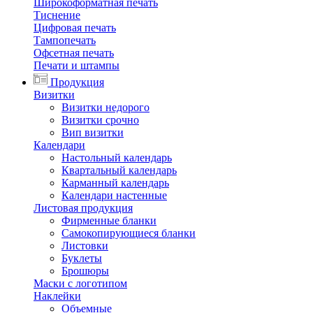
Широкоформатная печать
Тиснение
Цифровая печать
Тампопечать
Офсетная печать
Печати и штампы
Продукция
Визитки
Визитки недорого
Визитки срочно
Вип визитки
Календари
Настольный календарь
Квартальный календарь
Карманный календарь
Календари настенные
Листовая продукция
Фирменные бланки
Самокопирующиеся бланки
Листовки
Буклеты
Брошюры
Маски с логотипом
Наклейки
Объемные