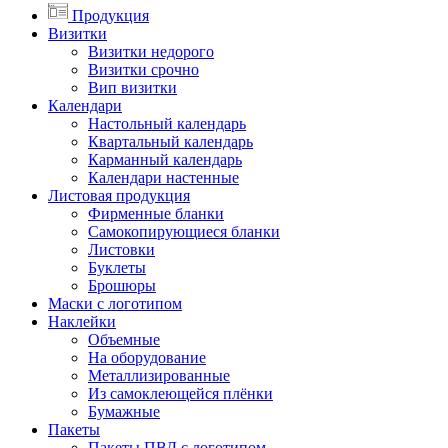
Продукция
Визитки
Визитки недорого
Визитки срочно
Вип визитки
Календари
Настольный календарь
Квартальный календарь
Карманный календарь
Календари настенные
Листовая продукция
Фирменные бланки
Самокопирующиеся бланки
Листовки
Буклеты
Брошюры
Маски с логотипом
Наклейки
Объемные
На оборудование
Металлизированные
Из самоклеющейся плёнки
Бумажные
Пакеты
Пакеты ПВД с логотипом