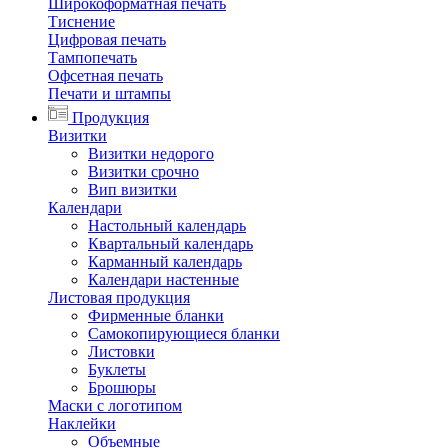
Широкоформатная печать
Тиснение
Цифровая печать
Тампопечать
Офсетная печать
Печати и штампы
Продукция
Визитки
Визитки недорого
Визитки срочно
Вип визитки
Календари
Настольный календарь
Квартальный календарь
Карманный календарь
Календари настенные
Листовая продукция
Фирменные бланки
Самокопирующиеся бланки
Листовки
Буклеты
Брошюры
Маски с логотипом
Наклейки
Объемные