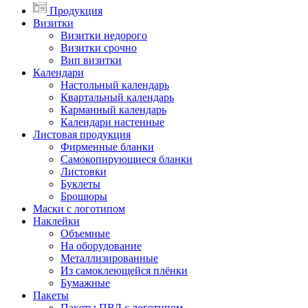
Продукция
Визитки
Визитки недорого
Визитки срочно
Вип визитки
Календари
Настольный календарь
Квартальный календарь
Карманный календарь
Календари настенные
Листовая продукция
Фирменные бланки
Самокопирующиеся бланки
Листовки
Буклеты
Брошюры
Маски с логотипом
Наклейки
Объемные
На оборудование
Металлизированные
Из самоклеющейся плёнки
Бумажные
Пакеты
Пакеты ПВД с логотипом