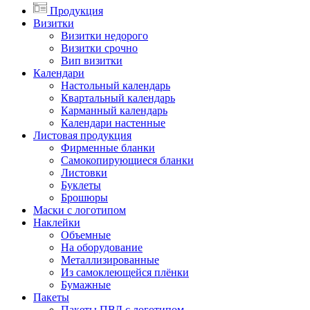
Продукция
Визитки
Визитки недорого
Визитки срочно
Вип визитки
Календари
Настольный календарь
Квартальный календарь
Карманный календарь
Календари настенные
Листовая продукция
Фирменные бланки
Самокопирующиеся бланки
Листовки
Буклеты
Брошюры
Маски с логотипом
Наклейки
Объемные
На оборудование
Металлизированные
Из самоклеющейся плёнки
Бумажные
Пакеты
Пакеты ПВД с логотипом