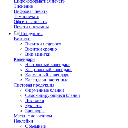
Широкоформатная печать
Тиснение
Цифровая печать
Тампопечать
Офсетная печать
Печати и штампы
Продукция
Визитки
Визитки недорого
Визитки срочно
Вип визитки
Календари
Настольный календарь
Квартальный календарь
Карманный календарь
Календари настенные
Листовая продукция
Фирменные бланки
Самокопирующиеся бланки
Листовки
Буклеты
Брошюры
Маски с логотипом
Наклейки
Объемные