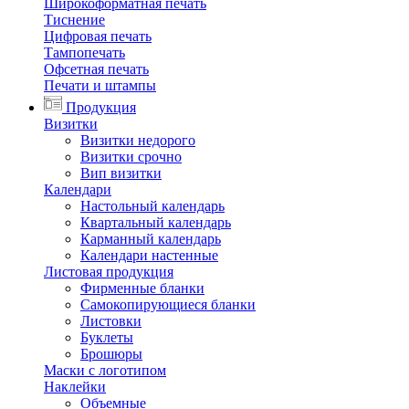
Широкоформатная печать
Тиснение
Цифровая печать
Тампопечать
Офсетная печать
Печати и штампы
Продукция
Визитки
Визитки недорого
Визитки срочно
Вип визитки
Календари
Настольный календарь
Квартальный календарь
Карманный календарь
Календари настенные
Листовая продукция
Фирменные бланки
Самокопирующиеся бланки
Листовки
Буклеты
Брошюры
Маски с логотипом
Наклейки
Объемные