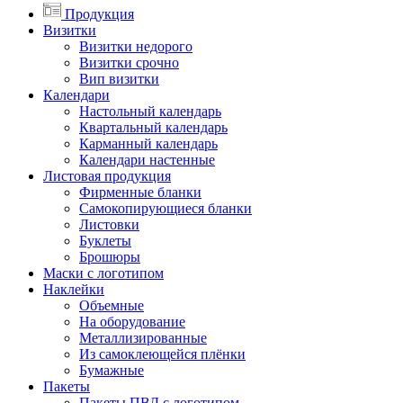
Продукция
Визитки
Визитки недорого
Визитки срочно
Вип визитки
Календари
Настольный календарь
Квартальный календарь
Карманный календарь
Календари настенные
Листовая продукция
Фирменные бланки
Самокопирующиеся бланки
Листовки
Буклеты
Брошюры
Маски с логотипом
Наклейки
Объемные
На оборудование
Металлизированные
Из самоклеющейся плёнки
Бумажные
Пакеты
Пакеты ПВД с логотипом