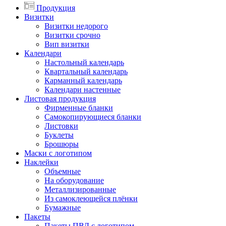
Продукция
Визитки
Визитки недорого
Визитки срочно
Вип визитки
Календари
Настольный календарь
Квартальный календарь
Карманный календарь
Календари настенные
Листовая продукция
Фирменные бланки
Самокопирующиеся бланки
Листовки
Буклеты
Брошюры
Маски с логотипом
Наклейки
Объемные
На оборудование
Металлизированные
Из самоклеющейся плёнки
Бумажные
Пакеты
Пакеты ПВД с логотипом