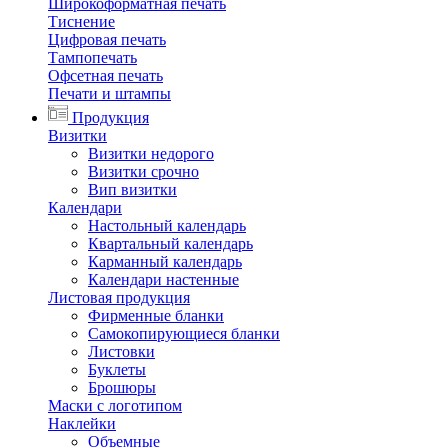
Широкоформатная печать
Тиснение
Цифровая печать
Тампопечать
Офсетная печать
Печати и штампы
Продукция
Визитки
Визитки недорого
Визитки срочно
Вип визитки
Календари
Настольный календарь
Квартальный календарь
Карманный календарь
Календари настенные
Листовая продукция
Фирменные бланки
Самокопирующиеся бланки
Листовки
Буклеты
Брошюры
Маски с логотипом
Наклейки
Объемные