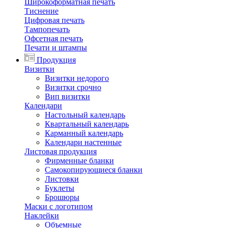
Широкоформатная печать
Тиснение
Цифровая печать
Тампопечать
Офсетная печать
Печати и штампы
Продукция
Визитки
Визитки недорого
Визитки срочно
Вип визитки
Календари
Настольный календарь
Квартальный календарь
Карманный календарь
Календари настенные
Листовая продукция
Фирменные бланки
Самокопирующиеся бланки
Листовки
Буклеты
Брошюры
Маски с логотипом
Наклейки
Объемные