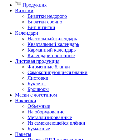
Продукция
Визитки
Визитки недорого
Визитки срочно
Вип визитки
Календари
Настольный календарь
Квартальный календарь
Карманный календарь
Календари настенные
Листовая продукция
Фирменные бланки
Самокопирующиеся бланки
Листовки
Буклеты
Брошюры
Маски с логотипом
Наклейки
Объемные
На оборудование
Металлизированные
Из самоклеющейся плёнки
Бумажные
Пакеты
Пакеты ПВД с логотипом