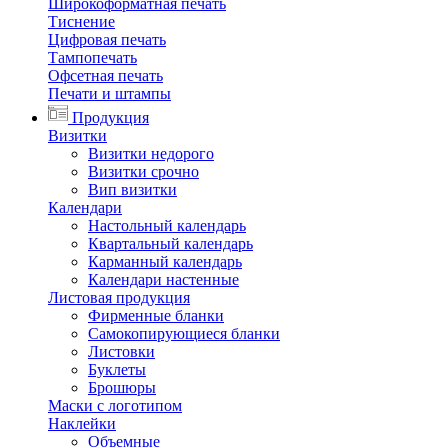
Широкоформатная печать
Тиснение
Цифровая печать
Тампопечать
Офсетная печать
Печати и штампы
Продукция
Визитки
Визитки недорого
Визитки срочно
Вип визитки
Календари
Настольный календарь
Квартальный календарь
Карманный календарь
Календари настенные
Листовая продукция
Фирменные бланки
Самокопирующиеся бланки
Листовки
Буклеты
Брошюры
Маски с логотипом
Наклейки
Объемные