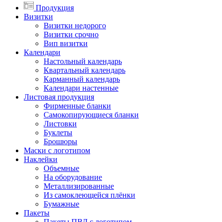
Продукция
Визитки
Визитки недорого
Визитки срочно
Вип визитки
Календари
Настольный календарь
Квартальный календарь
Карманный календарь
Календари настенные
Листовая продукция
Фирменные бланки
Самокопирующиеся бланки
Листовки
Буклеты
Брошюры
Маски с логотипом
Наклейки
Объемные
На оборудование
Металлизированные
Из самоклеющейся плёнки
Бумажные
Пакеты
Пакеты ПВД с логотипом