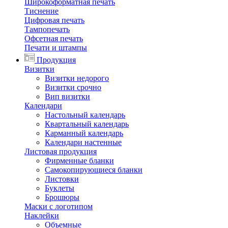
Широкоформатная печать
Тиснение
Цифровая печать
Тампопечать
Офсетная печать
Печати и штампы
Продукция
Визитки
Визитки недорого
Визитки срочно
Вип визитки
Календари
Настольный календарь
Квартальный календарь
Карманный календарь
Календари настенные
Листовая продукция
Фирменные бланки
Самокопирующиеся бланки
Листовки
Буклеты
Брошюры
Маски с логотипом
Наклейки
Объемные