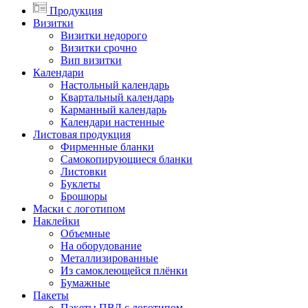
Продукция
Визитки
Визитки недорого
Визитки срочно
Вип визитки
Календари
Настольный календарь
Квартальный календарь
Карманный календарь
Календари настенные
Листовая продукция
Фирменные бланки
Самокопирующиеся бланки
Листовки
Буклеты
Брошюры
Маски с логотипом
Наклейки
Объемные
На оборудование
Металлизированные
Из самоклеющейся плёнки
Бумажные
Пакеты
Пакеты ПВД с логотипом